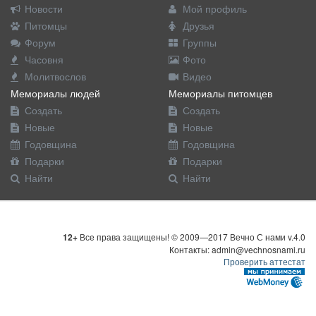
Новости
Мой профиль
Питомцы
Друзья
Форум
Группы
Часовня
Фото
Молитвослов
Видео
Мемориалы людей
Мемориалы питомцев
Создать
Создать
Новые
Новые
Годовщина
Годовщина
Подарки
Подарки
Найти
Найти
12+
Все права защищены! © 2009—2017 Вечно С нами v.4.0
Контакты: admin@vechnosnami.ru
Проверить аттестат