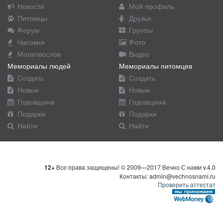
Новости
Мой профиль
Питомцы
Друзья
Форум
Группы
Часовня
Фото
Молитвослов
Видео
Мемориалы людей
Мемориалы питомцев
Создать
Создать
Новые
Новые
Годовщина
Годовщина
Подарки
Подарки
Найти
Найти
12+
Все права защищены! © 2009—2017 Вечно С нами v.4.0
Контакты: admin@vechnosnami.ru
Проверить аттестат