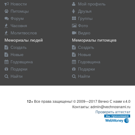
Новости
Мой профиль
Питомцы
Друзья
Форум
Группы
Часовня
Фото
Молитвослов
Видео
Мемориалы людей
Мемориалы питомцев
Создать
Создать
Новые
Новые
Годовщина
Годовщина
Подарки
Подарки
Найти
Найти
12+
Все права защищены! © 2009—2017 Вечно С нами v.4.0
Контакты: admin@vechnosnami.ru
Проверить аттестат