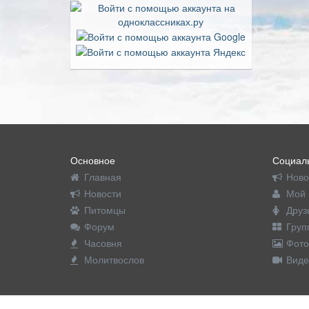
Основное
Социаль
Главная
Ново
Новости
Мой 
Питомцы
Друз
Форум
Груп
Часовня
Фото
Молитвослов
Виде