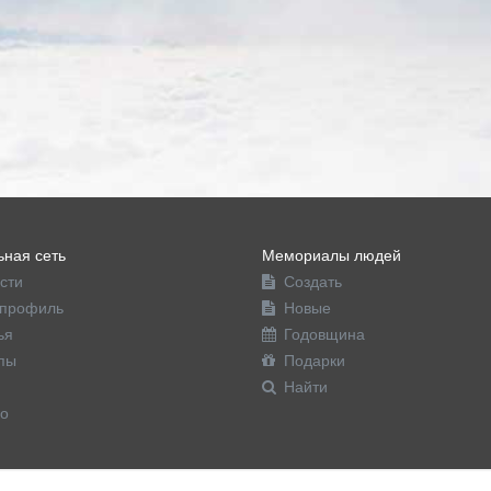
ная сеть
Мемориалы людей
сти
Создать
профиль
Новые
ья
Годовщина
пы
Подарки
Найти
о