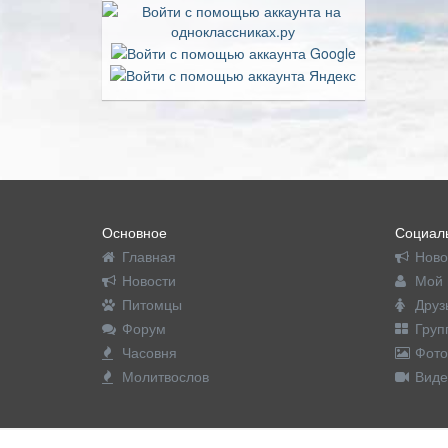
Основное
Социаль
Главная
Ново
Новости
Мой 
Питомцы
Друз
Форум
Груп
Часовня
Фото
Молитвослов
Виде