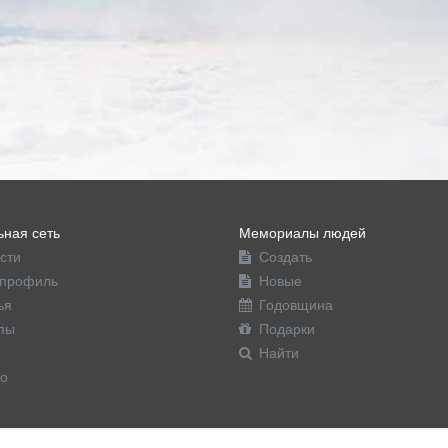
ная сеть
Мемориалы людей
сти
Создать
профиль
Новые
ья
Годовщина
пы
Подарки
Найти
о