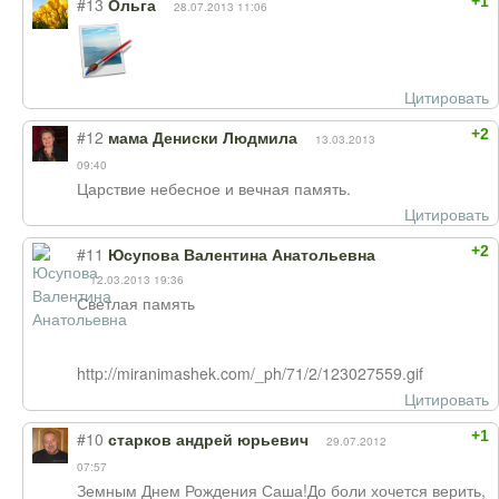
+1
#13
Ольга
28.07.2013 11:06
Цитировать
+2
#12
мама Дениски Людмила
13.03.2013
09:40
Царствие небесное и вечная память.
Цитировать
+2
#11
Юсупова Валентина Анатольевна
12.03.2013 19:36
Светлая память
http://miranimashek.com/_ph/71/2/123027559.gif
Цитировать
+1
#10
старков андрей юрьевич
29.07.2012
07:57
Земным Днем Рождения Саша!До боли хочется верить,