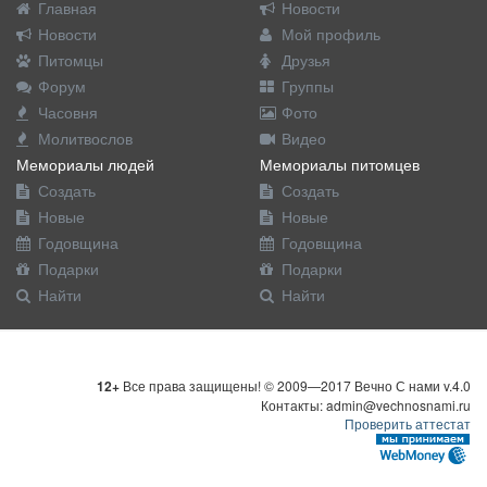
Главная
Новости
Новости
Мой профиль
Питомцы
Друзья
Форум
Группы
Часовня
Фото
Молитвослов
Видео
Мемориалы людей
Мемориалы питомцев
Создать
Создать
Новые
Новые
Годовщина
Годовщина
Подарки
Подарки
Найти
Найти
12+
Все права защищены! © 2009—2017 Вечно С нами v.4.0
Контакты: admin@vechnosnami.ru
Проверить аттестат