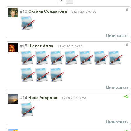
0
#16
Оксана Солдатова
28.07.2015 03:26
Цитировать
0
#15
Шелег Алла
17.07.2015 08:20
Цитировать
+1
#14
Нина Уварова
02.08.2013 06:51
Цитировать