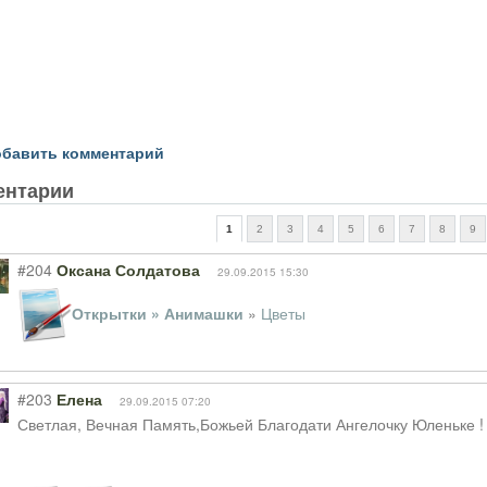
бавить комментарий
ентарии
1
2
3
4
5
6
7
8
9
#204
Оксана Солдатова
29.09.2015 15:30
Открытки » Анимашки
»
Цветы
#203
Елена
29.09.2015 07:20
Светлая, Вечная Память,Божьей Благодати Ангелочку Юленьке !