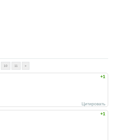
10
11
»
+1
Цитировать
+1