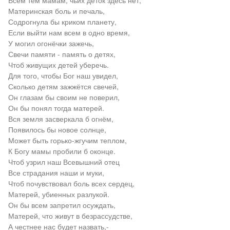
Всем тем мамам, чьих деток здесь нет,
Материнская боль и печаль,
Содрогнула бы криком планету,
Если выйти нам всем в одно время,
У могил огонёчки зажечь,
Свечи памяти - память о детях,
Чтоб живущих детей уберечь.
Для того, чтобы Бог наш увидел,
Сколько детям зажжётся свечей,
Он глазам бы своим не поверил,
Он бы понял тогда матерей.
Вся земля засверкала б огнём,
Появилось бы новое солнце,
Может быть горько-жгучим теплом,
К Богу мамы пробили б оконце.
Чтоб узрил наш Всевышний отец
Все страдания наши и муки,
Чтоб почувствовал боль всех сердец,
Матерей, убиенных разлукой.
Он бы всем запретил осуждать,
Матерей, что живут в безрассудстве,
А честнее нас будет назвать,-