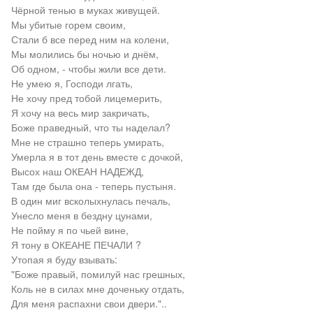
Чёрной тенью в муках живущей.
Мы убитые горем своим,
Стали б все перед ним на колени,
Мы молились бы ночью и днём,
Об одном, - чтобы жили все дети.
Не умею я, Господи лгать,
Не хочу пред тобой лицемерить,
Я хочу на весь мир закричать,
Боже праведный, что ты наделал?
Мне не страшно теперь умирать,
Умерла я в тот день вместе с дочкой,
Высох наш ОКЕАН НАДЕЖД,
Там где была она - теперь пустыня.
В один миг всколыхнулась печаль,
Унесло меня в бездну цунами,
Не пойму я по чьей вине,
Я тону в ОКЕАНЕ ПЕЧАЛИ ?
Утопая я буду взывать:
"Боже правый, помилуй нас грешных,
Коль не в силах мне доченьку отдать,
Для меня распахни свои двери."..