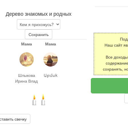
Дерево знакомых и родных
Сохранить
Под
Мама
Мама
Наш сайт я
Все доходы
содержание
сохранять, н
Шлыкова
Ա℘մωk
Ирина Влад
ставить свечку