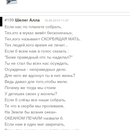
#199
Шелег Алла
16.06.2014 11:07
Если нас по планете собрать,
Тех,кто в муках живёт бесконечных,
Тех,кого называют СКОРБЯЩАЯ МАТЬ,
Тех людей,кого время не лечит...
Если б всем нам в голос сказать :
"Боже праведный,что ты наделал?"
Ты не стал бы всех нас осуждать,
Осужденье - неправедных дело.
Для чего же вдохнул ты в них жизнь?
Ведь давал для того,чтобы жили.
Почему же тогда мы стоим
У детишек своих у могилы?
Если б слёзы все наши собрать,
Те что в скорби мы проливаем,
На Земле бы возник океан-
ОКЕАНОМ ПЕЧАЛИ назвали б.
Если нам в один миг закричать,