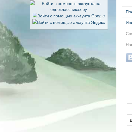
По
Ин
Соз
На
Д