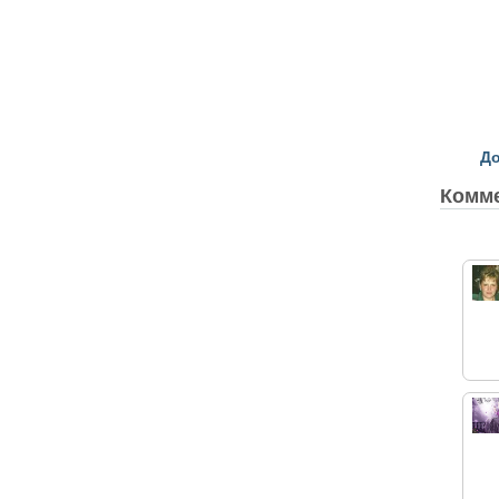
До
Комм