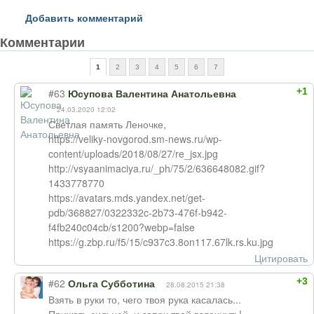
Добавить комментарий
Комментарии
1
2
3
4
5
6
7
+1
#63
Юсупова Валентина Анатольевна
24.03.2020 12:02
Светлая память Леночке,
https://veliky-novgorod.sm-news.ru/wp-
content/uploads/2018/08/27/re_jsx.jpg
http://vsyaanimaciya.ru/_ph/75/2/636648082.gif?
1433778770
https://avatars.mds.yandex.net/get-
pdb/368827/0322332c-2b73-476f-b942-
f4fb240c04cb/s1200?webp=false
https://g.zbp.ru/f5/15/c937c3.8on117.67lk.rs.ku.jpg
Цитировать
+3
#62
Ольга Субботина
28.08.2015 21:38
Взять в руки то, чего твоя рука касалась...