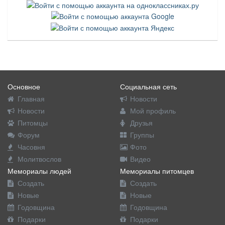
Основное
Социальная сеть
Главная
Новости
Новости
Мой профиль
Питомцы
Друзья
Форум
Группы
Часовня
Фото
Молитвослов
Видео
Мемориалы людей
Мемориалы питомцев
Создать
Создать
Новые
Новые
Годовщина
Годовщина
Подарки
Подарки