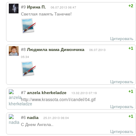
+2
#9
Ирина П.
06.07.2013 06:47
Светлая память Танечке!
Цитировать
+1
#8
Людмила мама Димончика
06.07.2013
05:34
Цитировать
+1
#7
anzela kherkeladze
13.02.2013 07:19
http://www.krassota.com/i/candel/04.gif
Цитировать
+1
#6
nadia
25.01.2013 06:04
С Днем Ангела..
Цитировать