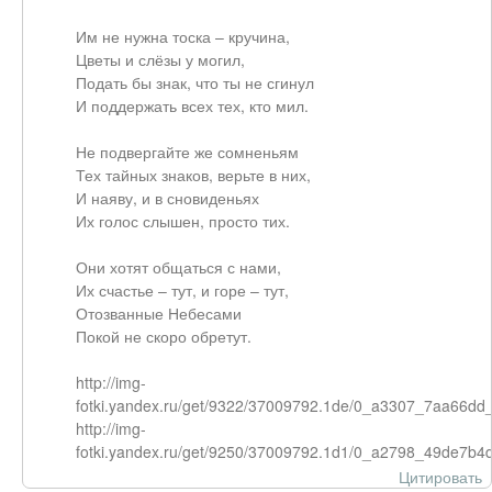
Им не нужна тоска – кручина,
Цветы и слёзы у могил,
Подать бы знак, что ты не сгинул
И поддержать всех тех, кто мил.
Не подвергайте же сомненьям
Тех тайных знаков, верьте в них,
И наяву, и в сновиденьях
Их голос слышен, просто тих.
Они хотят общаться с нами,
Их счастье – тут, и горе – тут,
Отозванные Небесами
Покой не скоро обретут.
http://img-
fotki.yandex.ru/get/9322/37009792.1de/0_a3307_7aa66dd_
http://img-
fotki.yandex.ru/get/9250/37009792.1d1/0_a2798_49de7b4d
Цитировать