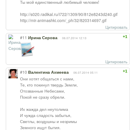
Ты мой единственный любимый человек!
http://s020.radikal.ru/i722/1309/90/812e8243d240.gif
http://mir-animashki.com/_ph/32/820314697.gif
Цитировать
+1
#11
Ирина Серова
06.07.2014 12:13
Цитировать
+1
#10
Валентина Ахмеева
06.07.2014 05:11
Они хотят общаться с нами,
Те, кто покинул твердь Земли,
Отозванные Небесами,
Покой не сразу обрели.
Их жажда дел неутолима
И чужда сладость забытья,
Светлы, воздушны и незримы
Земного ищут бытия.