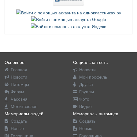
Основное
Социальная сеть
Главная
Новости
Новости
Мой профиль
Питомцы
Друзья
Форум
Группы
Часовня
Фото
Молитвослов
Видео
Мемориалы людей
Мемориалы питомцев
Создать
Создать
Новые
Новые
Годовщина
Годовщина