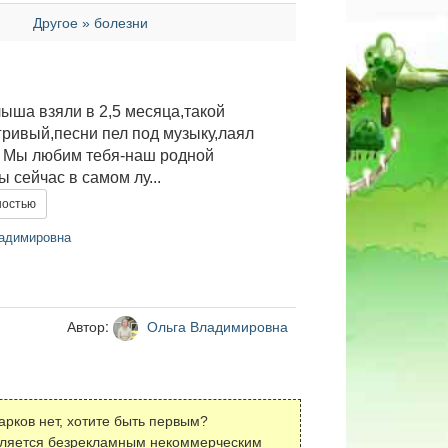
Другое » болезни
ыша взяли в 2,5 месяца,такой
гривый,песни пел под музыку,лаял
.. Мы любим тебя-наш родной
ы сейчас в самом лу...
ностью
адимировна
Автор:
Ольга Владимировна
арков нет, хотите быть первым?
вляется безрекламным некоммерческим