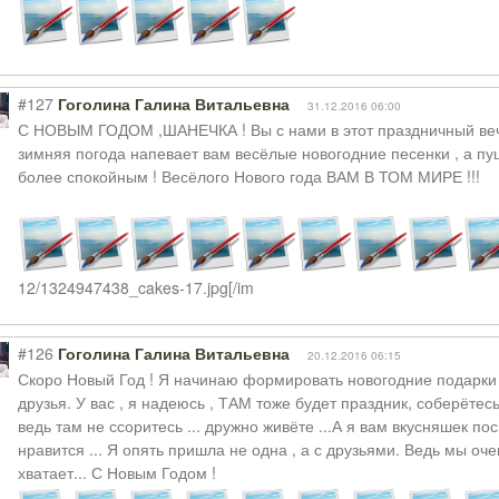
#127
Гоголина Галина Витальевна
31.12.2016 06:00
С НОВЫМ ГОДОМ ,ШАНЕЧКА ! Вы с нами в этот праздничный вече
зимняя погода напевает вам весёлые новогодние песенки , а п
более спокойным ! Весёлого Нового года ВАМ В ТОМ МИРЕ !!!
12/1324947438_cakes-17.jpg[/im
#126
Гоголина Галина Витальевна
20.12.2016 06:15
Скоро Новый Год ! Я начинаю формировать новогодние подарки и
друзья. У вас , я надеюсь , ТАМ тоже будет праздник, соберётес
ведь там не ссоритесь ... дружно живёте ...А я вам вкусняшек п
нравится ... Я опять пришла не одна , а с друзьями. Ведь мы оче
хватает... С Новым Годом !