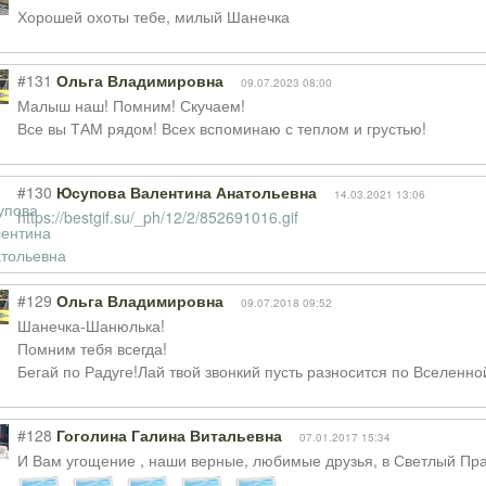
Хорошей охоты тебе, милый Шанечка
#131
Ольга Владимировна
09.07.2023 08:00
Малыш наш! Помним! Скучаем!
Все вы ТАМ рядом! Всех вспоминаю с теплом и грустью!
#130
Юсупова Валентина Анатольевна
14.03.2021 13:06
https://bestgif.su/_ph/12/2/852691016.gif
#129
Ольга Владимировна
09.07.2018 09:52
Шанечка-Шанюлька!
Помним тебя всегда!
Бегай по Радуге!Лай твой звонкий пусть разносится по Вселенно
#128
Гоголина Галина Витальевна
07.01.2017 15:34
И Вам угощение , наши верные, любимые друзья, в Светлый Пра