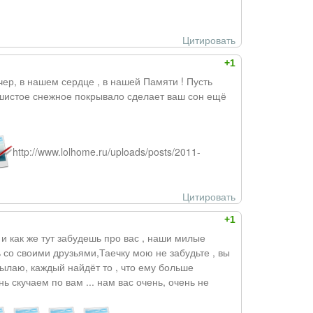
Цитировать
+1
р, в нашем сердце , в нашей Памяти ! Пусть
ушистое снежное покрывало сделает ваш сон ещё
http://www.lolhome.ru/uploads/posts/2011-
Цитировать
+1
 как же тут забудешь про вас , наши милые
ь со своими друзьями,Таечку мою не забудьте , вы
осылаю, каждый найдёт то , что ему больше
нь скучаем по вам ... нам вас очень, очень не