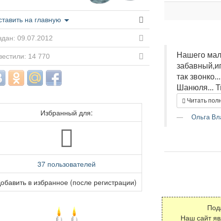
ставить на главную
дан: 09.07.2012
Нашего мал
вестили: 14 770
забавный,и
так звонко.
Шанюля... Т
Читать пол
Избранный для:
Ольга Вл
37 пользователей
обавить в избранное (после регистрации)
Под
Наш сайт я