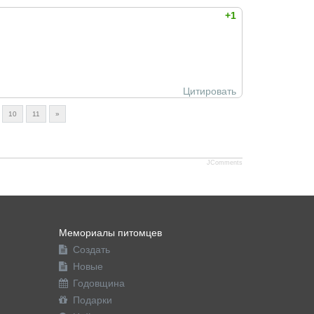
+1
Цитировать
10
11
»
JComments
Мемориалы питомцев
Создать
Новые
Годовщина
Подарки