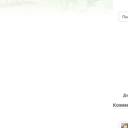
По
До
Комм