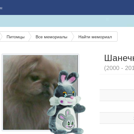
м
Питомцы
Все мемориалы
Найти мемориал
Шанечк
(2000 - 20