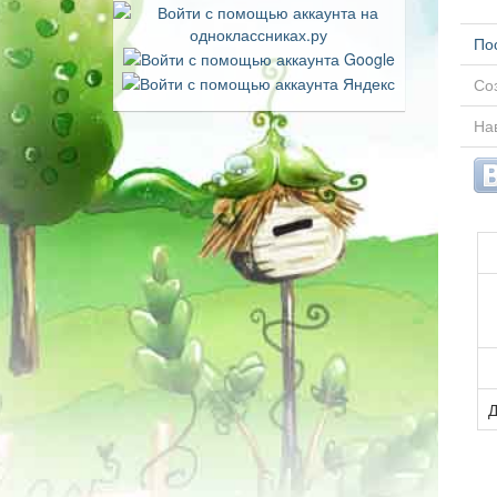
По
Соз
На
Д