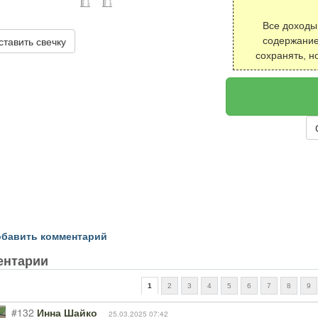
Все доходы
ставить свечку
содержание
сохранять, н
бавить комментарий
ентарии
1
2
3
4
5
6
7
8
9
#132
Инна Шайко
25.03.2025 07:42