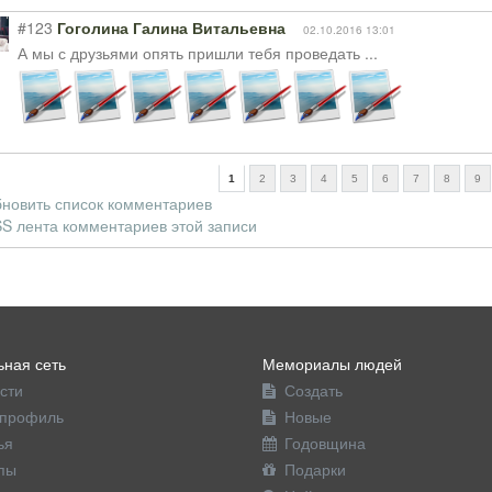
#123
Гоголина Галина Витальевна
02.10.2016 13:01
А мы с друзьями опять пришли тебя проведать ...
1
2
3
4
5
6
7
8
9
новить список комментариев
S лента комментариев этой записи
ная сеть
Мемориалы людей
сти
Создать
профиль
Новые
ья
Годовщина
пы
Подарки