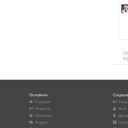
Об
RS
Основное
Социаль
Главная
Ново
Новости
Мой 
Питомцы
Друз
Форум
Груп