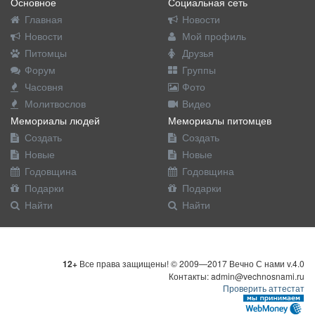
Основное
Социальная сеть
Главная
Новости
Новости
Мой профиль
Питомцы
Друзья
Форум
Группы
Часовня
Фото
Молитвослов
Видео
Мемориалы людей
Мемориалы питомцев
Создать
Создать
Новые
Новые
Годовщина
Годовщина
Подарки
Подарки
Найти
Найти
12+
Все права защищены! © 2009—2017 Вечно С нами v.4.0
Контакты: admin@vechnosnami.ru
Проверить аттестат