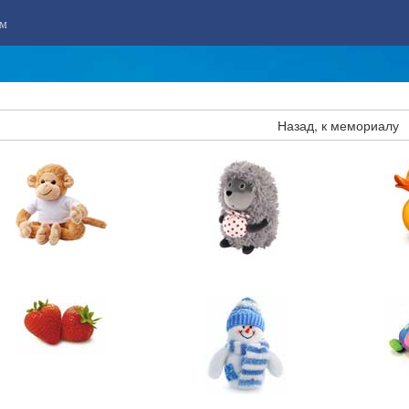
м
Назад, к мемориалу