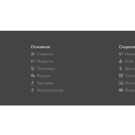
Основное
Социаль
Главная
Ново
Новости
Мой 
Питомцы
Друз
Форум
Груп
Часовня
Фото
Молитвослов
Виде