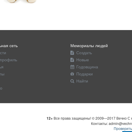
ная сеть
Мемориалы людей
сти
Создать
профиль
Новые
ья
Годовщина
пы
Подарки
Найти
о
12+
Все права защищены! © 2009—2017 Вечно С н
Контакты: admin@vechn
Проверить