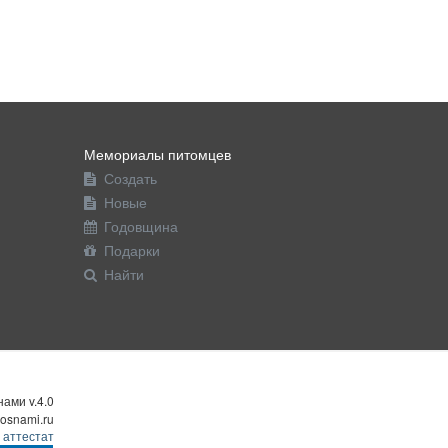
Мемориалы питомцев
Создать
Новые
Годовщина
Подарки
Найти
ами v.4.0
osnami.ru
 аттестат