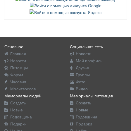
Основное
Социальная сеть
Главная
Новости
Новости
Мой профиль
Питомцы
Друзья
Форум
Группы
Часовня
Фото
Молитвослов
Видео
Мемориалы людей
Мемориалы питомцев
Создать
Создать
Новые
Новые
Годовщина
Годовщина
Подарки
Подарки
Найти
Найти