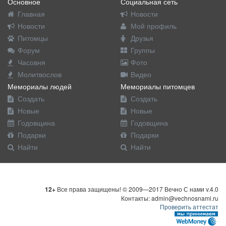
Основное
Социальная сеть
Главная
Новости
Новости
Мой профиль
Питомцы
Друзья
Форум
Группы
Часовня
Фото
Молитвослов
Видео
Мемориалы людей
Мемориалы питомцев
Создать
Создать
Новые
Новые
Годовщина
Годовщина
Подарки
Подарки
Найти
Найти
12+
Все права защищены! © 2009—2017 Вечно С нами v.4.0
Контакты: admin@vechnosnami.ru
Проверить аттестат