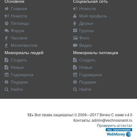
Основное
Социальная сеть
Главная
Новости
Новости
Мой профиль
Питомцы
Друзья
Форум
Группы
Часовня
Фото
Молитвослов
Видео
Мемориалы людей
Мемориалы питомцев
Создать
Создать
Новые
Новые
Годовщина
Годовщина
Подарки
Подарки
Найти
Найти
12+
Все права защищены! © 2009—2017 Вечно С нами v.4.0
Контакты: admin@vechnosnami.ru
Проверить аттестат