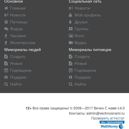
Основное
Социальная сеть
Главная
Новости
Новости
Мой профиль
Питомцы
Друзья
Форум
Группы
Часовня
Фото
Молитвослов
Видео
Мемориалы людей
Мемориалы питомцев
Создать
Создать
Новые
Новые
Годовщина
Годовщина
Подарки
Подарки
Найти
Найти
12+
Все права защищены! © 2009—2017 Вечно С нами v.4.0
Контакты: admin@vechnosnami.ru
Проверить аттестат