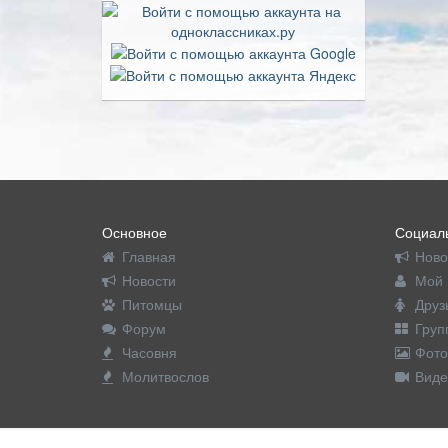
Основное
Социаль
Главная
Ново
Новости
Мой 
Питомцы
Друз
Форум
Груп
Часовня
Фото
Молитвослов
Виде