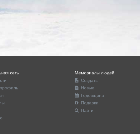
ная сеть
Мемориалы людей
сти
Создать
профиль
Новые
ья
Годовщина
пы
Подарки
Найти
о