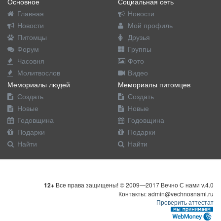
Основное
Социальная сеть
Главная
Новости
Новости
Мой профиль
Питомцы
Друзья
Форум
Группы
Часовня
Фото
Молитвослов
Видео
Мемориалы людей
Мемориалы питомцев
Создать
Создать
Новые
Новые
Годовщина
Годовщина
Подарки
Подарки
Найти
Найти
12+
Все права защищены! © 2009—2017 Вечно С нами v.4.0
Контакты: admin@vechnosnami.ru
Проверить аттестат