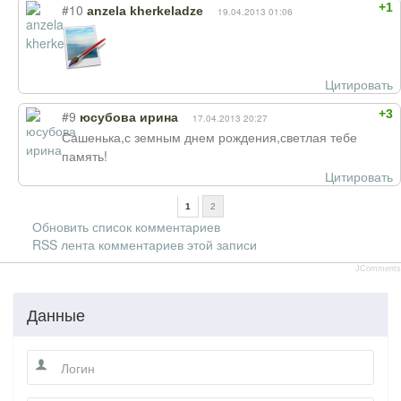
+1
#10
anzela kherkeladze
19.04.2013 01:06
Цитировать
+3
#9
юсубова ирина
17.04.2013 20:27
Сашенька,с земным днем рождения,светлая тебе
память!
Цитировать
1
2
Обновить список комментариев
RSS лента комментариев этой записи
JComments
Данные