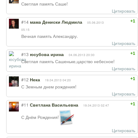
Светлая память Саше!
Цитировать
+1
#14
мама Дениски Людмила
05.06.2013
05:15
Вечная память Александру.
Цитировать
+1
#13
юсубова ирина
04.06.2013 20:30
Светлая память Сашеньке,царство небесное!
Цитировать
+1
#12
Нека
19.04.2013 04:20
С Земным днем рождения!
Цитировать
+1
#11
Светлана Васильевна
19.04.2013 02:47
С Днём Рождения!
Цитировать