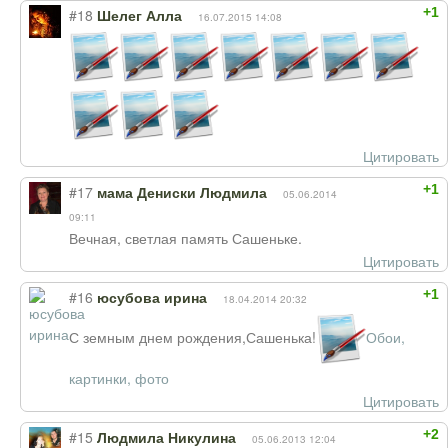
+1
#18
Шелег Алла
16.07.2015 14:08
Цитировать
+1
#17
мама Дениски Людмила
05.06.2014
09:11
Вечная, светлая память Сашеньке.
Цитировать
+1
#16
юсубова ирина
18.04.2014 20:32
С земным днем рождения,Сашенька!
Обои,
картинки, фото
Цитировать
+2
#15
Людмила Никулина
05.06.2013 12:04