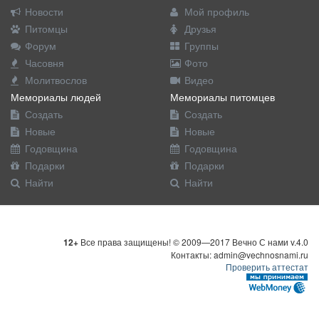
Новости
Мой профиль
Питомцы
Друзья
Форум
Группы
Часовня
Фото
Молитвослов
Видео
Мемориалы людей
Мемориалы питомцев
Создать
Создать
Новые
Новые
Годовщина
Годовщина
Подарки
Подарки
Найти
Найти
12+
Все права защищены! © 2009—2017 Вечно С нами v.4.0
Контакты: admin@vechnosnami.ru
Проверить аттестат