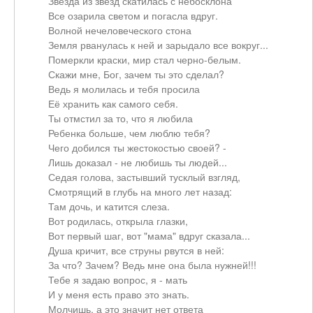
Звезда из звезд скатилась с небосклона
Все озарила светом и погасла вдруг.
Волной нечеловеческого стона
Земля рванулась к ней и зарыдало все вокруг...
Померкли краски, мир стал черно-белым.
Скажи мне, Бог, зачем ты это сделал?
Ведь я молилась и тебя просила
Её хранить как самого себя.
Ты отмстил за то, что я любила
Ребенка больше, чем люблю тебя?
Чего добился ты жестокостью своей? -
Лишь доказал - не любишь ты людей...
Седая голова, застывший тусклый взгляд,
Смотрящий в глубь на много лет назад:
Там дочь, и катится слеза.
Вот родилась, открыла глазки,
Вот первый шаг, вот "мама" вдруг сказала...
Душа кричит, все струны рвутся в ней:
За что? Зачем? Ведь мне она была нужней!!!
Тебе я задаю вопрос, я - мать
И у меня есть право это знать.
Молчишь, а это значит нет ответа