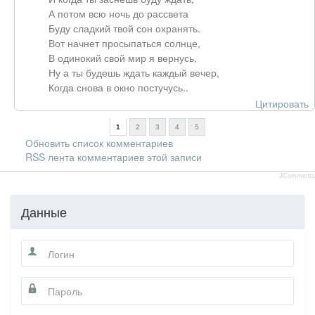
А потом всю ночь до рассвета
Буду сладкий твой сон охранять.
Вот начнет просыпаться солнце,
В одинокий свой мир я вернусь,
Ну а ты будешь ждать каждый вечер,
Когда снова в окно постучусь..
Цитировать
1
2
3
4
5
Обновить список комментариев
RSS лента комментариев этой записи
JComments
Данные