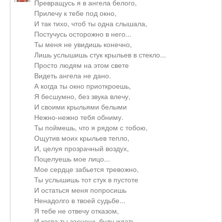
Превращусь я в ангела белого,
Прилечу к тебе под окно,
И так тихо, чтоб ты одна слышала,
Постучусь осторожно в него...
Ты меня не увидишь конечно,
Лишь услышишь стук крыльев в стекло...
Просто людям на этом свете
Видеть ангела не дано.
А когда ты окно приоткроешь,
Я бесшумно, без звука влечу,
И своими крыльями белыми
Нежно-нежно тебя обниму.
Ты поймешь, что я рядом с тобою,
Ощутив моих крыльев тепло,
И, целуя прозрачный воздух,
Поцелуешь мое лицо...
Мое сердце забьется тревожно,
Ты услышишь тот стук в пустоте
И остаться меня попросишь
Ненадолго в твоей судьбе...
Я тебе не отвечу отказом,
И когда ты заснешь буду ждать,