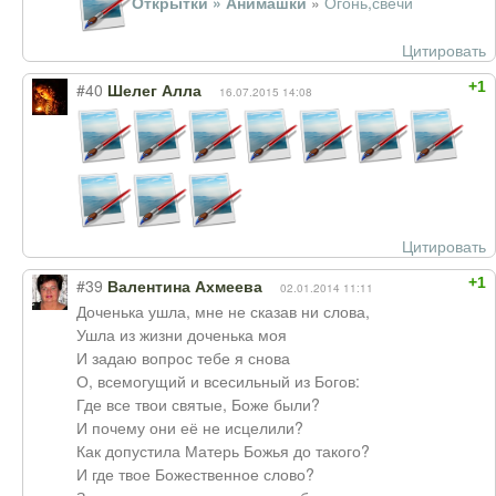
Открытки » Анимашки
»
Огонь,свечи
Цитировать
+1
#40
Шелег Алла
16.07.2015 14:08
Цитировать
+1
#39
Валентина Ахмеева
02.01.2014 11:11
Доченька ушла, мне не сказав ни слова,
Ушла из жизни доченька моя
И задаю вопрос тебе я снова
О, всемогущий и всесильный из Богов:
Где все твои святые, Боже были?
И почему они её не исцелили?
Как допустила Матерь Божья до такого?
И где твое Божественное слово?