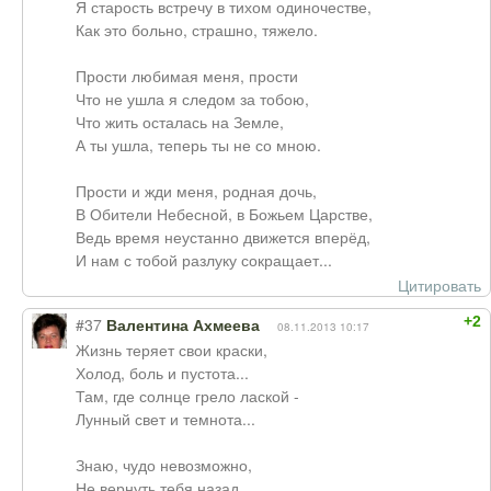
Я старость встречу в тихом одиночестве,
Как это больно, страшно, тяжело.
Прости любимая меня, прости
Что не ушла я следом за тобою,
Что жить осталась на Земле,
А ты ушла, теперь ты не со мною.
Прости и жди меня, родная дочь,
В Обители Небесной, в Божьем Царстве,
Ведь время неустанно движется вперёд,
И нам с тобой разлуку сокращает...
Цитировать
+2
#37
Валентина Ахмеева
08.11.2013 10:17
Жизнь теряет свои краски,
Холод, боль и пустота...
Там, где солнце грело лаской -
Лунный свет и темнота...
Знаю, чудо невозможно,
Не вернуть тебя назад...