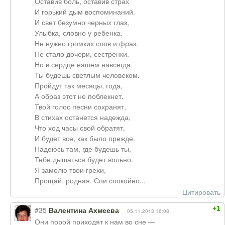
Оставив боль, оставив страх
И горький дым воспоминаний.
И свет безумно черных глаз,
Улыбка, словно у ребенка.
Не нужно громких слов и фраз.
Не стало дочери, сестренки.
Но в сердце нашем навсегда
Ты будешь светлым человеком.
Пройдут так месяцы, года,
А образ этот не поблекнет.
Твой голос песни сохранят,
В стихах останется надежда,
Что ход часы свой обратят,
И будет все, как было прежде.
Надеюсь там, где будешь ты,
Тебе дышаться будет вольно.
Я замолю твои грехи,
Прощай, родная. Спи спокойно...
Цитировать
+1
#35
Валентина Ахмеева
05.11.2013 16:08
Они порой приходят к нам во сне —