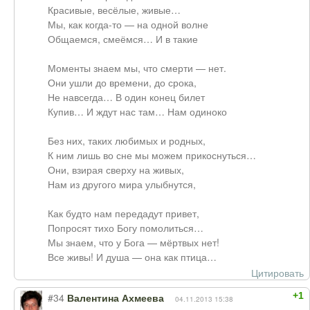
Красивые, весёлые, живые…
Мы, как когда-то — на одной волне
Общаемся, смеёмся… И в такие
Моменты знаем мы, что смерти — нет.
Они ушли до времени, до срока,
Не навсегда… В один конец билет
Купив… И ждут нас там… Нам одиноко
Без них, таких любимых и родных,
К ним лишь во сне мы можем прикоснуться…
Они, взирая сверху на живых,
Нам из другого мира улыбнутся,
Как будто нам передадут привет,
Попросят тихо Богу помолиться…
Мы знаем, что у Бога — мёртвых нет!
Все живы! И душа — она как птица…
Цитировать
+1
#34
Валентина Ахмеева
04.11.2013 15:38