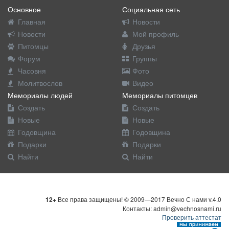
Основное
Социальная сеть
Главная
Новости
Новости
Мой профиль
Питомцы
Друзья
Форум
Группы
Часовня
Фото
Молитвослов
Видео
Мемориалы людей
Мемориалы питомцев
Создать
Создать
Новые
Новые
Годовщина
Годовщина
Подарки
Подарки
Найти
Найти
12+
Все права защищены! © 2009—2017 Вечно С нами v.4.0
Контакты: admin@vechnosnami.ru
Проверить аттестат