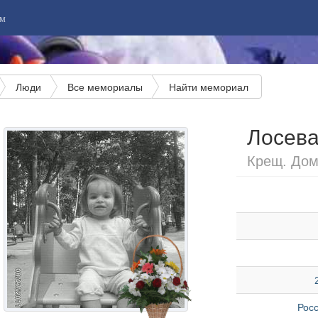
м
Люди
Все мемориалы
Найти мемориал
Лосева
Крещ. Домн
Рос