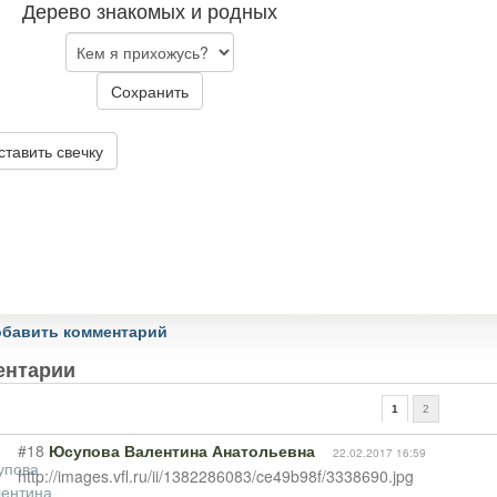
Дерево знакомых и родных
Сохранить
ставить свечку
бавить комментарий
ентарии
1
2
#18
Юсупова Валентина Анатольевна
22.02.2017 16:59
http://images.vfl.ru/ii/1382286083/ce49b98f/3338690.jpg