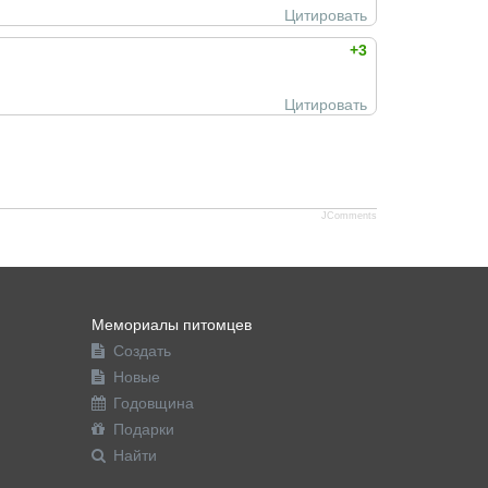
Цитировать
+3
Цитировать
JComments
Мемориалы питомцев
Создать
Новые
Годовщина
Подарки
Найти