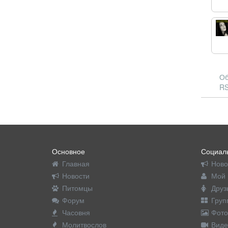
Об
RS
Основное
Социаль
Главная
Ново
Новости
Мой 
Питомцы
Друз
Форум
Груп
Часовня
Фото
Молитвослов
Виде