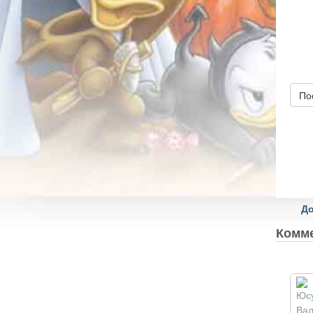
По
До
Комм