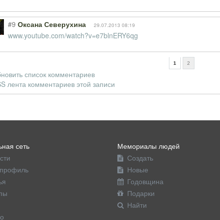
#9
Оксана Северухина
29.07.2013 08:19
www.youtube.com/watch?v=e7blnERY6qg
1
2
новить список комментариев
S лента комментариев этой записи
ная сеть
Мемориалы людей
сти
Создать
профиль
Новые
ья
Годовщина
пы
Подарки
Найти
о