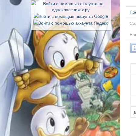
По
Соз
Нав
Д