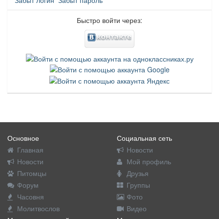
Быстро войти через:
Основное
Социальная сеть
Главная
Новости
Новости
Мой профиль
Питомцы
Друзья
Форум
Группы
Часовня
Фото
Молитвослов
Видео