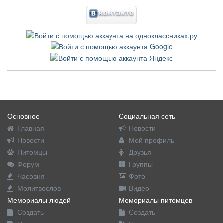
Основное
Социальная сеть
Главная
Новости
Новости
Мой профиль
Питомцы
Друзья
Форум
Группы
Часовня
Фото
Молитвослов
Видео
Мемориалы людей
Мемориалы питомцев
Создать
Создать