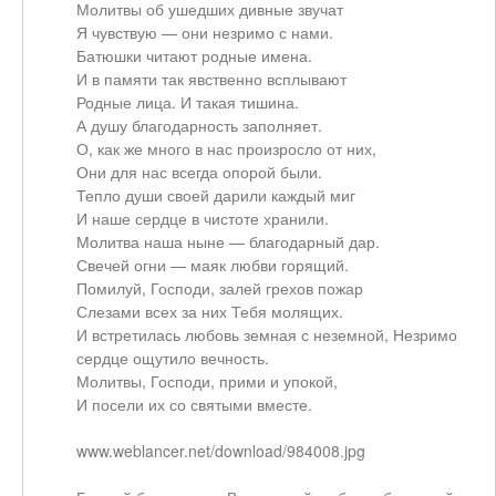
Молитвы об ушедших дивные звучат
Я чувствую — они незримо с нами.
Батюшки читают родные имена.
И в памяти так явственно всплывают
Родные лица. И такая тишина.
А душу благодарность заполняет.
О, как же много в нас произросло от них,
Они для нас всегда опорой были.
Тепло души своей дарили каждый миг
И наше сердце в чистоте хранили.
Молитва наша ныне — благодарный дар.
Свечей огни — маяк любви горящий.
Помилуй, Господи, залей грехов пожар
Слезами всех за них Тебя молящих.
И встретилась любовь земная с неземной, Незримо
сердце ощутило вечность.
Молитвы, Господи, прими и упокой,
И посели их со святыми вместе.
www.weblancer.net/download/984008.jpg