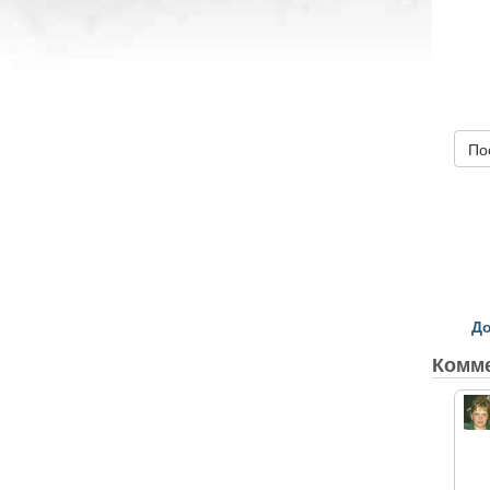
По
До
Комм