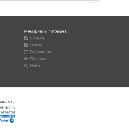
JComments
Мемориалы питомцев
Создать
Новые
Годовщина
Подарки
Найти
ами v.4.0
osnami.ru
 аттестат