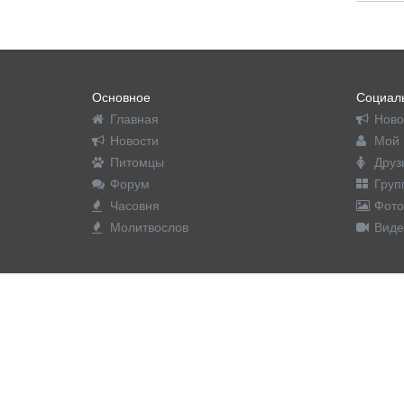
Основное
Социаль
Главная
Ново
Новости
Мой 
Питомцы
Друз
Форум
Груп
Часовня
Фото
Молитвослов
Виде