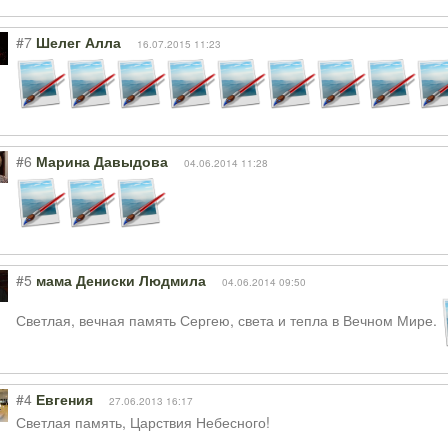
#7
Шелег Алла
16.07.2015 11:23
#6
Марина Давыдова
04.06.2014 11:28
#5
мама Дениски Людмила
04.06.2014 09:50
Светлая, вечная память Сергею, света и тепла в Вечном Мире.
#4
Евгения
27.06.2013 16:17
Светлая память, Царствия Небесного!