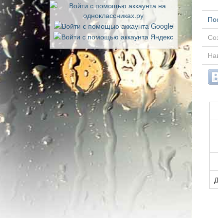
По
Соз
Нав
Д