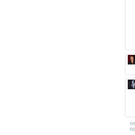
Об
RS