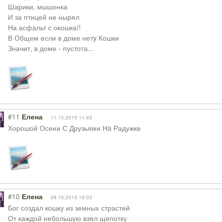
Шарики, мышонка
И за птицей не нырял
На асфальт с окошка!!
В Общем если в доме нетy Кошки
Значит, в доме - пустота...
#11
Елена
11.10.2015 11:43
Хорошой Осени С Друзьями Нa Радужке
#10
Елена
09.10.2015 18:03
Бог создал кошку из земных страстей
От каждой небольшую взял щепотку