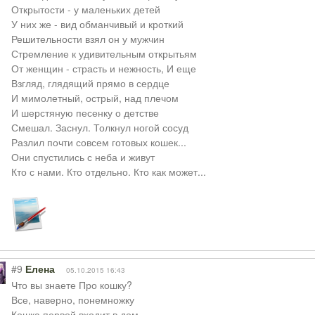
Открытости - у маленьких детей
У них же - вид обманчивый и кроткий
Решительности взял он у мужчин
Стремление к удивительным открытьям
От женщин - страсть и нежность, И еще
Взгляд, глядящий прямо в сердце
И мимолетный, острый, над плечом
И шерстяную песенку о детстве
Смешал. Заснул. Толкнул ногой сосуд
Разлил почти совсем готовых кошек...
Они спустились с неба и живут
Кто с нами. Кто отдельно. Кто как может...
#9
Елена
05.10.2015 16:43
Что вы знаете Про кошку?
Все, наверно, понемножку
Кошка первой входит в дом