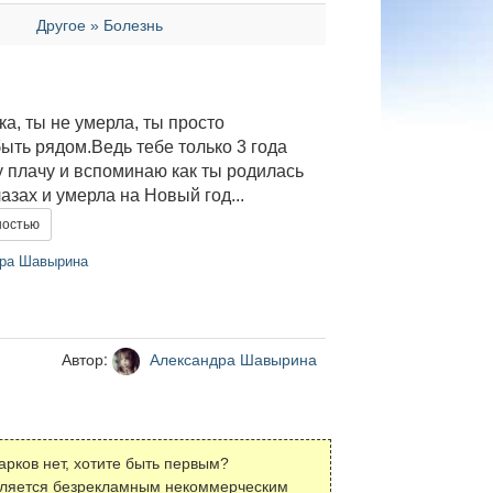
Другое » Болезнь
ка, ты не умерла, ты просто
ыть рядом.Ведь тебе только 3 года
 плачу и вспоминаю как ты родилась
лазах и умерла на Новый год...
ностью
ра Шавырина
Автор:
Александра Шавырина
арков нет, хотите быть первым?
вляется безрекламным некоммерческим