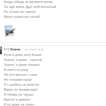
Когда-нибудь встретимся вновь
Ты жди меня, Друг мой мохнатый
Но только не торопи
Маня пушистою лапой!
#12
Елена
14.10.2015 14:21
Если в доме нетy Кошки
Значит, в доме - скукота!
Значит, в доме тишина
И никто ни разу
На пол весело с окна
Не отправил вазу!
И с разбегу не взлетал
Вверх по занавескам!
И обивку не терзал
Кресел и дивана
И по дому не гонял