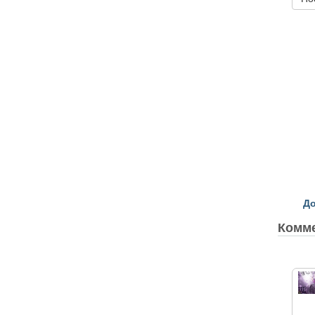
До
Комм