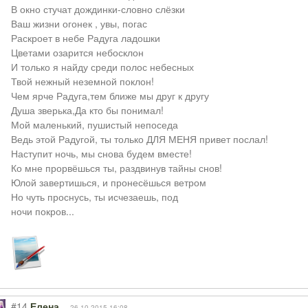
В окно стучат дождинки-словно слёзки
Ваш жизни огонек , увы, погас
Раскроет в небе Радуга ладошки
Цветами озарится небосклон
И только я найду среди полос небесных
Твой нежный неземной поклон!
Чем ярче Радуга,тем ближе мы друг к другу
Душа зверька,Да кто бы понимал!
Мой маленький, пушистый непоседа
Ведь этой Радугой, ты только ДЛЯ МЕНЯ привет послал!
Наступит ночь, мы снова будем вместе!
Ко мне прорвёшься ты, раздвинув тайны снов!
Юлой завертишься, и пронесёшься ветром
Но чуть проснусь, ты исчезаешь, под
ночи покров...
#14
Елена
26.10.2015 16:08