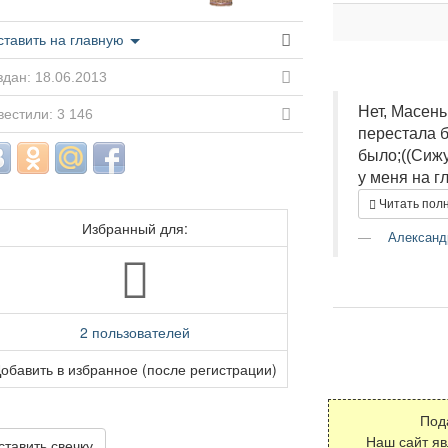
ставить на главную
дан: 18.06.2013
Нет, Масень
естили: 3 146
перестала б
было;((Сижу
у меня на г
Читать пол
Избранный для:
Александ
2 пользователей
обавить в избранное (после регистрации)
Под
Наш сайт я
ставить свечку