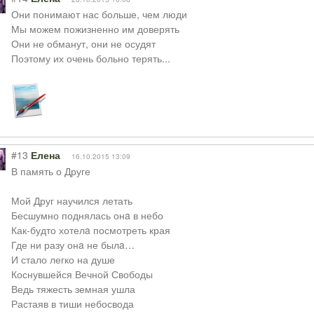
Они понимают нас больше, чем люди
Мы можем пожизненно им доверять
Они не обманут, они не осудят
Поэтому их очень больно терять...
#13
Елена
16.10.2015 13:09
В память о Друге
Мой Друг научился летать
Бесшумно поднялась онa в небо
Как-будто хотелa посмотреть края
Где ни разу онa не былa…
И стало легко на душе
Коснувшейся Вечной Свободы
Ведь тяжесть земная ушла
Растаяв в тиши небосвода