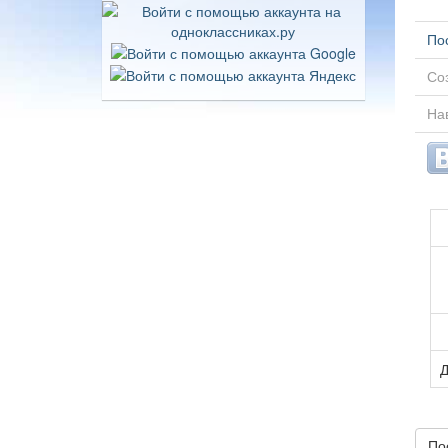
По
Соз
Нав
Д
По