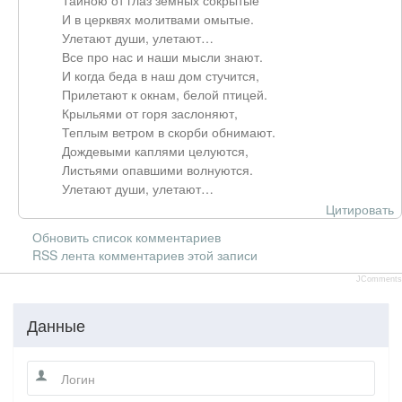
Тайною от глаз земных сокрытые
И в церквях молитвами омытые.
Улетают души, улетают…
Все про нас и наши мысли знают.
И когда беда в наш дом стучится,
Прилетают к окнам, белой птицей.
Крыльями от горя заслоняют,
Теплым ветром в скорби обнимают.
Дождевыми каплями целуются,
Листьями опавшими волнуются.
Улетают души, улетают…
Цитировать
Обновить список комментариев
RSS лента комментариев этой записи
JComments
Данные