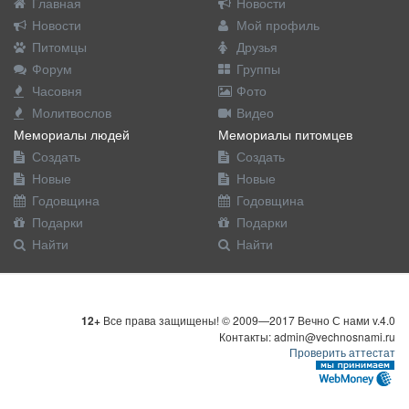
Главная
Новости
Новости
Мой профиль
Питомцы
Друзья
Форум
Группы
Часовня
Фото
Молитвослов
Видео
Мемориалы людей
Мемориалы питомцев
Создать
Создать
Новые
Новые
Годовщина
Годовщина
Подарки
Подарки
Найти
Найти
12+
Все права защищены! © 2009—2017 Вечно С нами v.4.0
Контакты: admin@vechnosnami.ru
Проверить аттестат