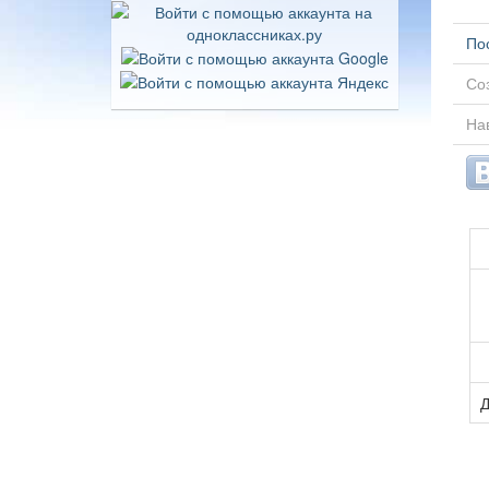
По
Соз
Нав
Д