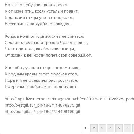
На юг по небу клин вожак ведет,
К отчизне птиц косяк усталый правит,
В далекий птицы улетают перелет,
Бессильных на чужбине покидая.
Когда в ночи от горьких слез не спиться,
Я часто с грустью и тревогой размышляю,
Что люди тоже, как большие птицы,
От жизни к вечности полет свой совершают.
И в небо дух наш птицею стремиться,
К родным краям летит людская стая,
Пора и мне с землею распроститься,
Но крылья к небесам не поднимают.
http://img1.liveinternet.ru/images/attach/c/8/101/28/101028425_pod
http://bestgif.su/_ph/18/2/114876275.gif
http://bestgif.su/_ph/18/2/724496490.gif
1
2
3
4
5
6