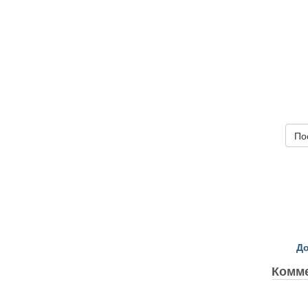
По
До
Комм