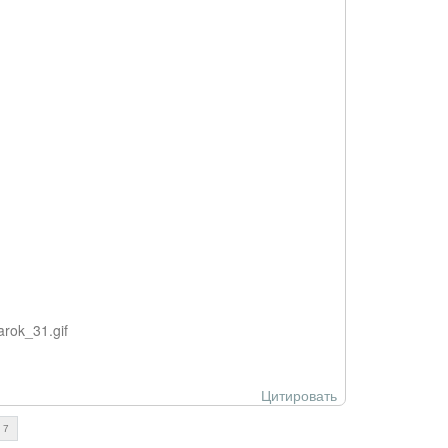
arok_31.gif
Цитировать
7