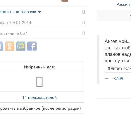
Россия
ставить на главную
дан: 09.01.2014
естили: 5 867
Ангел,мой..
..ты так лю
планов,наде
проснуться,и
Избранный для:
Читать пол
юлия
14 пользователей
обавить в избранное (после регистрации)