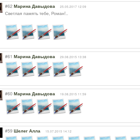
#62
Марина Давыдова
25.05.2017 12:09
Светлая память тебе, Роман!..
#61
Марина Давыдова
29.08.2015 13:38
#60
Марина Давыдова
19.08.2015 11:59
#59
Шелег Алла
15.07.2015 14:12