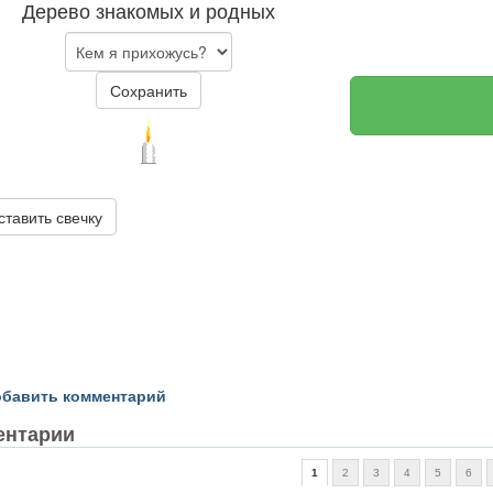
Дерево знакомых и родных
Сохранить
ставить свечку
бавить комментарий
ентарии
1
2
3
4
5
6