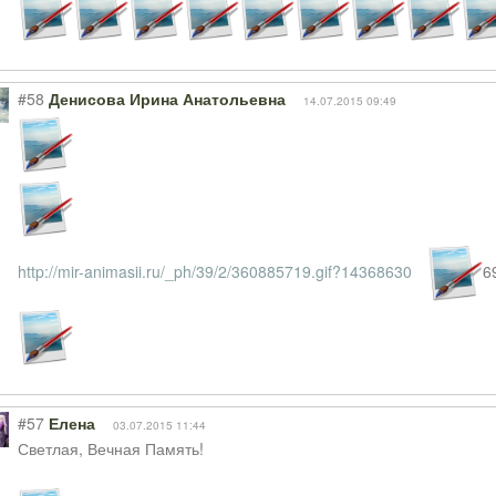
#58
Денисова Ирина Анатольевна
14.07.2015 09:49
http://mir-animasii.ru/_ph/39/2/360885719.gif?14368630
6
#57
Елена
03.07.2015 11:44
Светлая, Вечная Память!