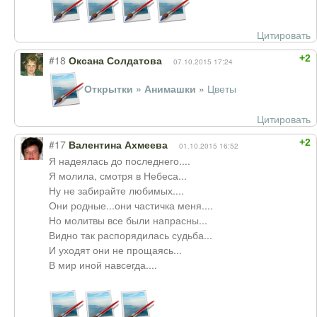
Цитировать
+2
#18
Оксана Солдатова
07.10.2015 17:24
Открытки » Анимашки
»
Цветы
Цитировать
+2
#17
Валентина Ахмеева
01.10.2015 16:52
Я надеялась до последнего....
Я молила, смотря в Небеса...
Ну не забирайте любимых....
Они родные...они частичка меня....
Но молитвы все были напрасны...
Видно так распорядилась судьба...
И уходят они не прощаясь...
В мир иной навсегда....