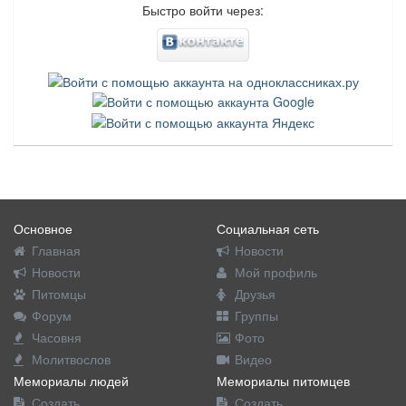
Быстро войти через:
Основное
Социальная сеть
Главная
Новости
Новости
Мой профиль
Питомцы
Друзья
Форум
Группы
Часовня
Фото
Молитвослов
Видео
Мемориалы людей
Мемориалы питомцев
Создать
Создать