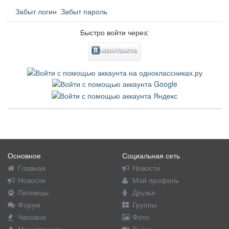
Забыт логин
Забыт пароль
Быстро войти через:
Основное
Социальная сеть
Главная
Новости
Новости
Мой профиль
Питомцы
Друзья
Форум
Группы
Часовня
Фото
Молитвослов
Видео