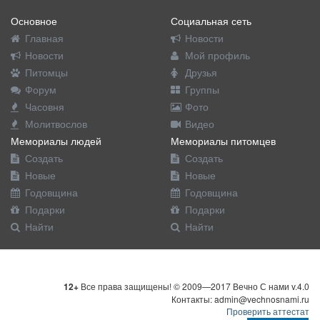
Основное
Социальная сеть
Главная
Новости
Новости
Мой профиль
Питомцы
Друзья
Форум
Группы
Часовня
Фото
Молитвослов
Видео
Мемориалы людей
Мемориалы питомцев
Создать
Создать
Новые
Новые
Годовщина
Годовщина
Подарки
Подарки
Найти
Найти
12+
Все права защищены! © 2009—2017 Вечно С нами v.4.0
Контакты: admin@vechnosnami.ru
Проверить аттестат