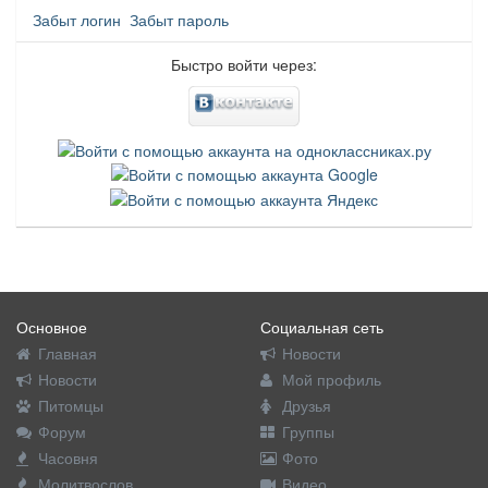
Забыт логин
Забыт пароль
Быстро войти через:
Основное
Социальная сеть
Главная
Новости
Новости
Мой профиль
Питомцы
Друзья
Форум
Группы
Часовня
Фото
Молитвослов
Видео