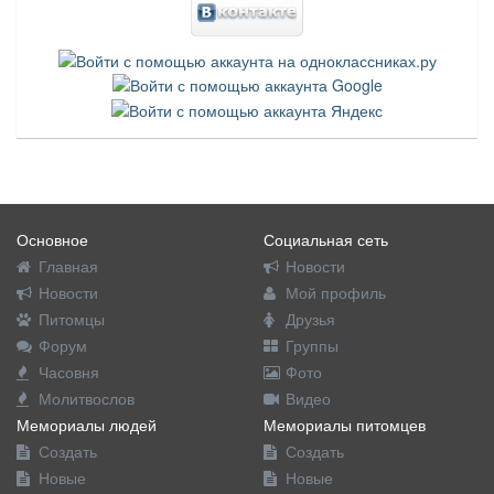
Основное
Социальная сеть
Главная
Новости
Новости
Мой профиль
Питомцы
Друзья
Форум
Группы
Часовня
Фото
Молитвослов
Видео
Мемориалы людей
Мемориалы питомцев
Создать
Создать
Новые
Новые