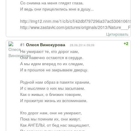
Со снимка на меня глядят глаза.
И ведь они прицелились мне в душу...
http://img12.nnm.me/1/c/b/c/f/42dbf797296a37ac53061061
http://www.zastavki.com/pictures/originals/2013/Nature__
Цитировать
+2
#1
Олеся Винокурова
28.06.2014 09:09
Не умирают те, кто дорог нам,
Они навечно остаются в сердце.
А мы идем вперед по их следам,
И в прошлое не закрываем дверцу.
Родной нам образ в памяти храним,
И с мыслями о них мы засыпаем.
Как о живых, о близких говорим,
И прожитую жизнь их вспоминаем.
Кто дорог нам, они не умирают,
Пока мы помним их, они живут.
Как АНГЕЛЫ, от бед нас защищают,