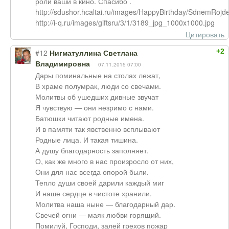
роли ваши в кино. Спасибо .
http://sdushor.hcaltai.ru/images/HappyBirthday/SdnemRoj
http://i-q.ru/images/giftsru/3/1/3189_jpg_1000x1000.jpg
Цитировать
+2
#12
Нигматуллина Светлана
Владимировна
07.11.2015 07:00
Дары поминальные на столах лежат,
В храме полумрак, люди со свечами.
Молитвы об ушедших дивные звучат
Я чувствую — они незримо с нами.
Батюшки читают родные имена.
И в памяти так явственно всплывают
Родные лица. И такая тишина.
А душу благодарность заполняет.
О, как же много в нас произросло от них,
Они для нас всегда опорой были.
Тепло души своей дарили каждый миг
И наше сердце в чистоте хранили.
Молитва наша ныне — благодарный дар.
Свечей огни — маяк любви горящий.
Помилуй, Господи, залей грехов пожар