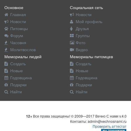
Основное
Социальная сеть
Главная
Новости
Новости
Мой профиль
Питомцы
Друзья
Форум
Группы
Часовня
Фото
Молитвослов
Видео
Мемориалы людей
Мемориалы питомцев
Создать
Создать
Новые
Новые
Годовщина
Годовщина
Подарки
Подарки
Найти
Найти
12+
Все права защищены! © 2009—2017 Вечно С нами v.4.0
Контакты: admin@vechnosnami.ru
Проверить аттестат