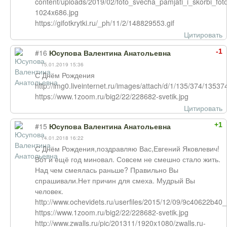
content/uploads/2019/02/foto_svecha_pamjati_i_skorbi_fot
1024x686.jpg
https://gifotkrytki.ru/_ph/11/2/148829553.gif
Цитировать
-1
#16
Юсупова Валентина Анатольевна
15.01.2019 15:36
С Днём Рождения
http://img0.liveinternet.ru/images/attach/d/1/135/374/1
https://www.1zoom.ru/big2/22/228682-svetik.jpg
Цитировать
+1
#15
Юсупова Валентина Анатольевна
14.01.2018 16:22
С Днём Рождения,поздравляю Вас,Евгений Яковлевич!
Вот и ещё год миновал. Совсем не смешно стало жить.
Над чем смеялась раньше? Правильно Вы
спрашивали.Нет причин для смеха. Мудрый Вы
человек.
http://www.ochevidets.ru/userfiles/2015/12/09/9c40622b40_
https://www.1zoom.ru/big2/22/228682-svetik.jpg
http://www.zwalls.ru/pic/201311/1920x1080/zwalls.ru-