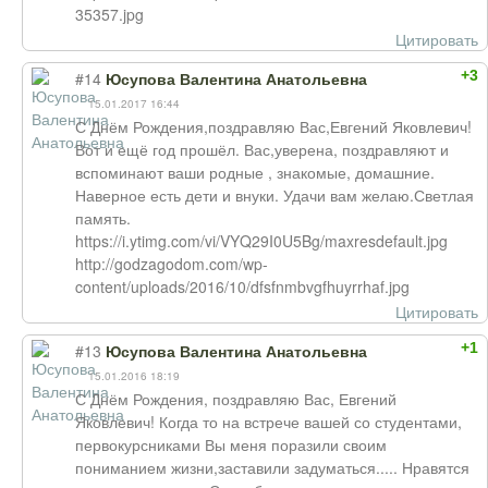
35357.jpg
Цитировать
+3
#14
Юсупова Валентина Анатольевна
15.01.2017 16:44
С Днём Рождения,поздравляю Вас,Евгений Яковлевич!
Вот и ещё год прошёл. Вас,уверена, поздравляют и
вспоминают ваши родные , знакомые, домашние.
Наверное есть дети и внуки. Удачи вам желаю.Светлая
память.
https://i.ytimg.com/vi/VYQ29I0U5Bg/maxresdefault.jpg
http://godzagodom.com/wp-
content/uploads/2016/10/dfsfnmbvgfhuyrrhaf.jpg
Цитировать
+1
#13
Юсупова Валентина Анатольевна
15.01.2016 18:19
С Днём Рождения, поздравляю Вас, Евгений
Яковлевич! Когда то на встрече вашей со студентами,
первокурсниками Вы меня поразили своим
пониманием жизни,заставили задуматься..... Нравятся