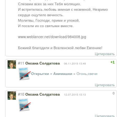
Слезами всех за них Тебя молящих.
И встретилась любовь земная с неземной, Незримо
сердце ощутило вечность.
Молитвы, Господи, прими и упокой,
И посели их со святыми вместе.
www.weblancer.net/download/984008.jpg
Божией благодати и Вселенской любви Евгению!
Цитировать
+1
#11
Оксана Солдатова
06.11.2015 13:48
Открытки » Анимашки
»
Огонь,свечи
Цитировать
0
#10
Оксана Солдатова
12.07.2015 15:13
Цитировать