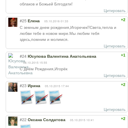
облаков и Божьей Блгодати!
Цитировать
+2
#25
Елена
05.10.2016 01:33
С земным днем рождения,Игоречек!!Света,тепла и
любви тебе в новом мире.Мы любим тебя
здесь,помним и молимся.
Цитировать
+1
#24
Юсупова Валентина Анатольевна
08.10.2015 15:55
С Днём Рождения,Игорёк
Цитировать
+2
#23
Ирина
05.10.2015 17:44
Цитировать
+2
#22
Оксана Солдатова
05.10.2015 10:41