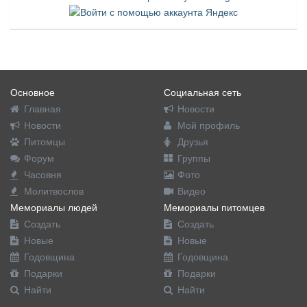
Основное
Социальная сеть
Главная
Новости
Новости
Мой профиль
Питомцы
Друзья
Форум
Группы
Часовня
Фото
Молитвослов
Видео
Мемориалы людей
Мемориалы питомцев
Создать
Создать
Новые
Новые
Годовщина
Годовщина
Подарки
Подарки
Найти
Найти