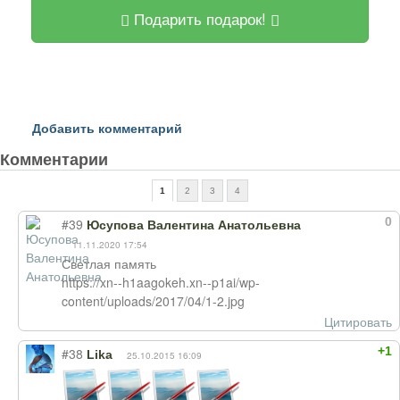
Подарить подарок!
Добавить комментарий
Комментарии
1
2
3
4
0
#39
Юсупова Валентина Анатольевна
11.11.2020 17:54
Светлая память
https://xn--h1aagokeh.xn--p1ai/wp-
content/uploads/2017/04/1-2.jpg
Цитировать
+1
#38
Lika
25.10.2015 16:09