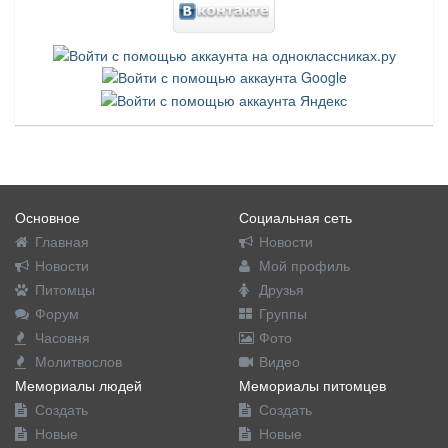
Основное
Социальная сеть
Главная
Новости
Новости
Мой профиль
Питомцы
Друзья
Форум
Группы
Часовня
Фото
Молитвослов
Видео
Мемориалы людей
Мемориалы питомцев
Создать
Создать
Новые
Новые