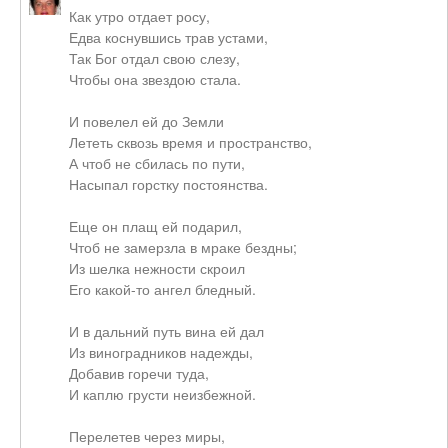
Как утро отдает росу,
Едва коснувшись трав устами,
Так Бог отдал свою слезу,
Чтобы она звездою стала.
И повелел ей до Земли
Лететь сквозь время и пространство,
А чтоб не сбилась по пути,
Насыпал горстку постоянства.
Еще он плащ ей подарил,
Чтоб не замерзла в мраке бездны;
Из шелка нежности скроил
Его какой-то ангел бледный.
И в дальний путь вина ей дал
Из виноградников надежды,
Добавив горечи туда,
И каплю грусти неизбежной.
Перелетев через миры,