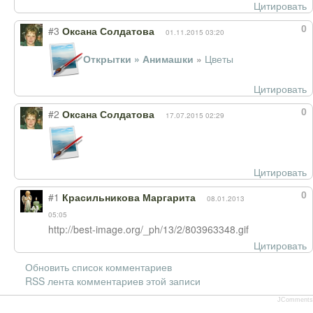
Цитировать
0
#3
Оксана Солдатова
01.11.2015 03:20
Открытки » Анимашки
»
Цветы
Цитировать
0
#2
Оксана Солдатова
17.07.2015 02:29
Цитировать
0
#1
Красильникова Маргарита
08.01.2013
05:05
http://best-image.org/_ph/13/2/803963348.gif
Цитировать
Обновить список комментариев
RSS лента комментариев этой записи
JComments