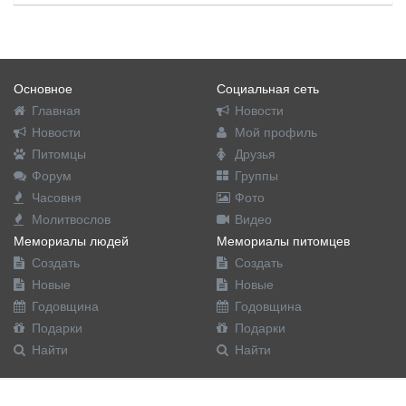
Основное
Социальная сеть
Главная
Новости
Новости
Мой профиль
Питомцы
Друзья
Форум
Группы
Часовня
Фото
Молитвослов
Видео
Мемориалы людей
Мемориалы питомцев
Создать
Создать
Новые
Новые
Годовщина
Годовщина
Подарки
Подарки
Найти
Найти