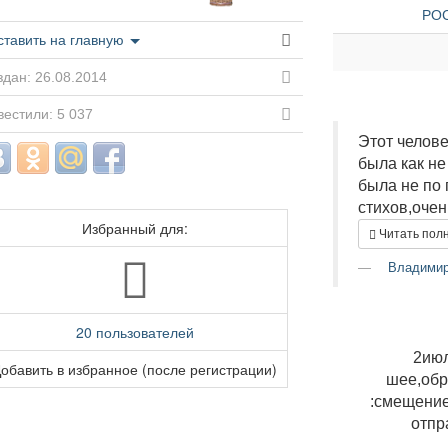
РОС
ставить на главную
дан: 26.08.2014
естили: 5 037
Этот челове
была как не
была не по 
стихов,очень
Избранный для:
Читать пол
Владимир
20 пользователей
2июл
обавить в избранное (после регистрации)
шее,обр
:смещение
отпр