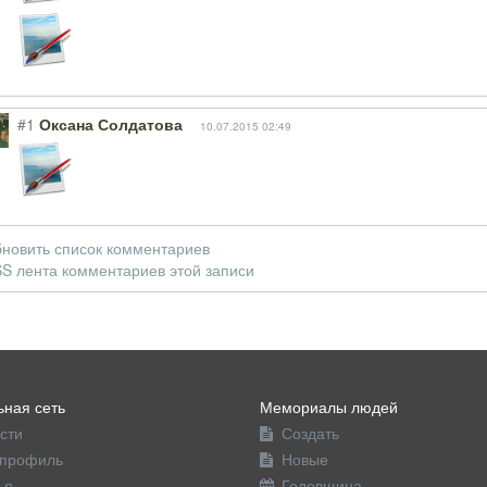
#1
Оксана Солдатова
10.07.2015 02:49
новить список комментариев
S лента комментариев этой записи
ная сеть
Мемориалы людей
сти
Создать
профиль
Новые
ья
Годовщина