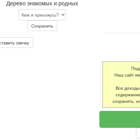
Дерево знакомых и родных
Сохранить
ставить свечку
Под
Наш сайт я
Все доходы
содержание
сохранять, н