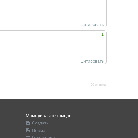
Цитировать
+1
Цитировать
JComments
Мемориалы питомцев
Создать
Новые
Годовщина