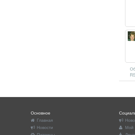
Об
RS
Основное
Социаль
Главная
Ново
Новости
Мой 
Питомцы
Друз