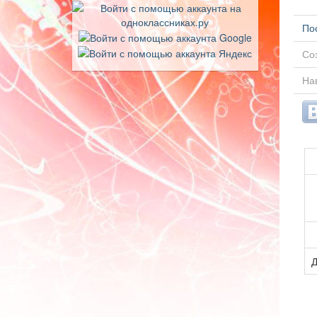
По
Соз
Нав
Д