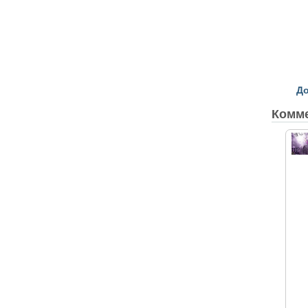
До
Комм