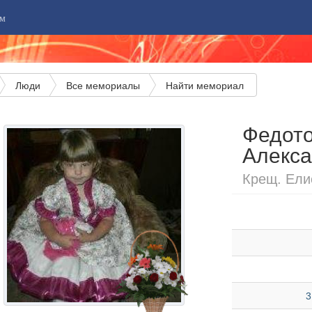
м
Люди
Все мемориалы
Найти мемориал
Федото
Алекс
Крещ. Елис
3