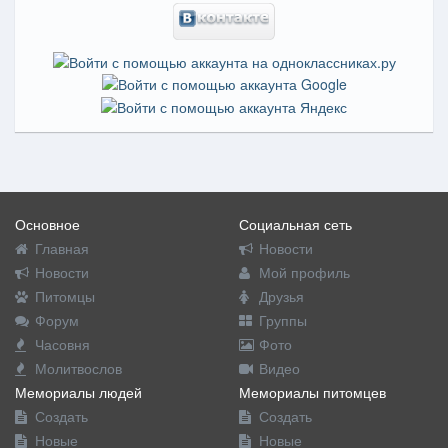
Основное
Социальная сеть
Главная
Новости
Новости
Мой профиль
Питомцы
Друзья
Форум
Группы
Часовня
Фото
Молитвослов
Видео
Мемориалы людей
Мемориалы питомцев
Создать
Создать
Новые
Новые