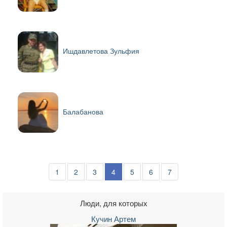
Ишдавлетова Зульфия
Балабанова
1
2
3
4
5
6
7
Люди, для которых
Кучин Артем