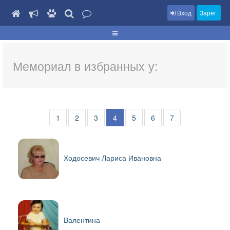
Вход
Зарег.
Мемориал в избранных у:
1
2
3
4
5
6
7
Ходосевич Лариса Ивановна
Валентина