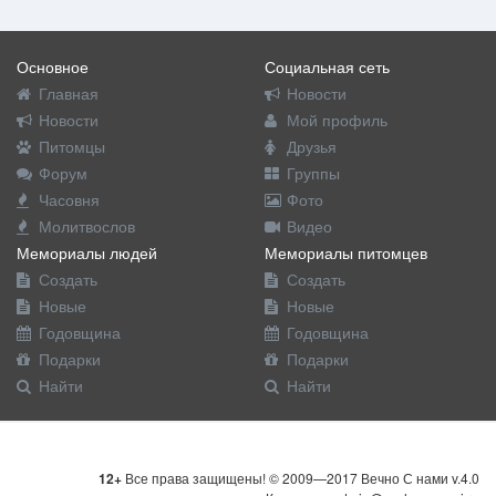
Основное
Социальная сеть
Главная
Новости
Новости
Мой профиль
Питомцы
Друзья
Форум
Группы
Часовня
Фото
Молитвослов
Видео
Мемориалы людей
Мемориалы питомцев
Создать
Создать
Новые
Новые
Годовщина
Годовщина
Подарки
Подарки
Найти
Найти
12+
Все права защищены! © 2009—2017 Вечно С нами v.4.0