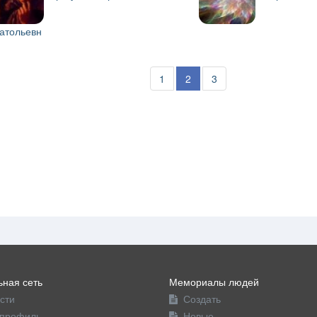
атольевн
1
2
3
ная сеть
Мемориалы людей
сти
Создать
профиль
Новые