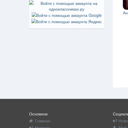
Ан
Основное
Социаль
Главная
Ново
Новости
Мой 