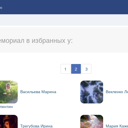
м
мориал в избранных у:
1
2
3
Васильева Марина
Векленко Л
лентин
Трегубова Ирина
Мария Каже