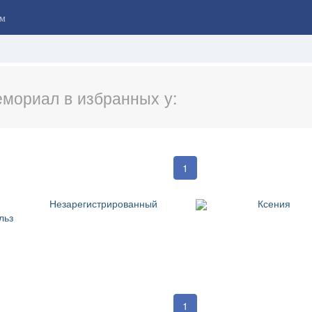
м
мориал в избранных у:
1
Незарегистрированный
Ксения
льз
1