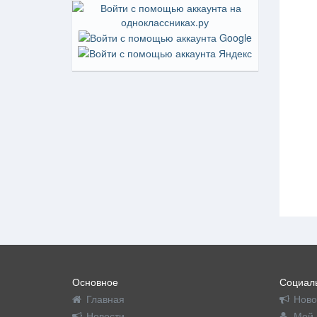
Основное
Социаль
Главная
Ново
Новости
Мой 