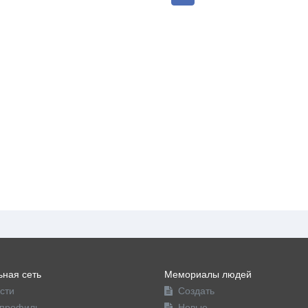
ная сеть
Мемориалы людей
сти
Создать
профиль
Новые