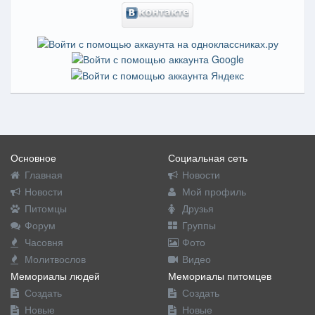
Основное
Социальная сеть
Главная
Новости
Новости
Мой профиль
Питомцы
Друзья
Форум
Группы
Часовня
Фото
Молитвослов
Видео
Мемориалы людей
Мемориалы питомцев
Создать
Создать
Новые
Новые