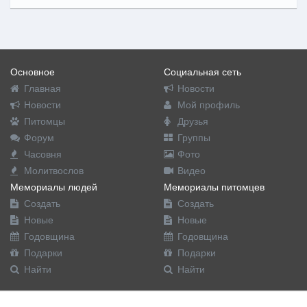
Основное
Социальная сеть
Главная
Новости
Новости
Мой профиль
Питомцы
Друзья
Форум
Группы
Часовня
Фото
Молитвослов
Видео
Мемориалы людей
Мемориалы питомцев
Создать
Создать
Новые
Новые
Годовщина
Годовщина
Подарки
Подарки
Найти
Найти