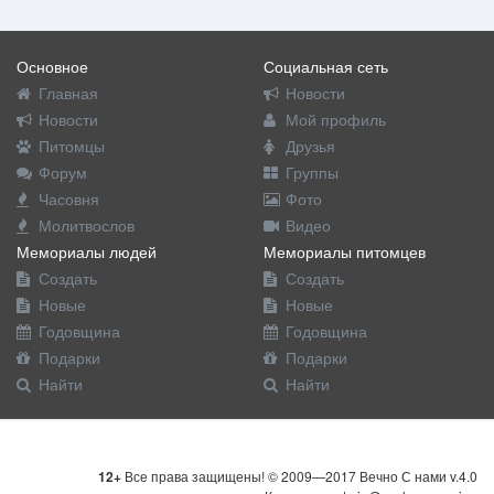
Основное
Социальная сеть
Главная
Новости
Новости
Мой профиль
Питомцы
Друзья
Форум
Группы
Часовня
Фото
Молитвослов
Видео
Мемориалы людей
Мемориалы питомцев
Создать
Создать
Новые
Новые
Годовщина
Годовщина
Подарки
Подарки
Найти
Найти
12+
Все права защищены! © 2009—2017 Вечно С нами v.4.0