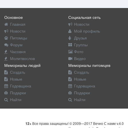
Основное
Социальная сеть
Главная
Новости
Новости
Мой профиль
Питомцы
Друзья
Форум
Группы
Часовня
Фото
Молитвослов
Видео
Мемориалы людей
Мемориалы питомцев
Создать
Создать
Новые
Новые
Годовщина
Годовщина
Подарки
Подарки
Найти
Найти
12+
Все права защищены! © 2009—2017 Вечно С нами v.4.0