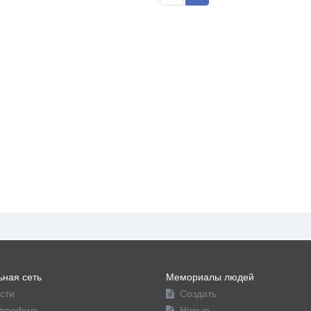
ная сеть
Мемориалы людей
сти
Создать
профиль
Новые