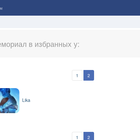
м
мориал в избранных у:
1
2
Lika
1
2