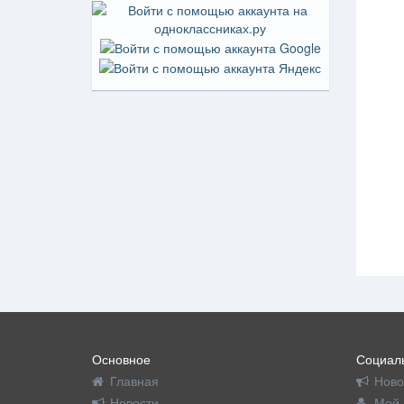
Основное
Социаль
Главная
Ново
Новости
Мой 