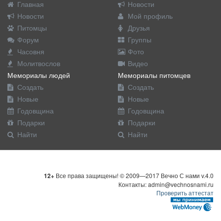
Главная
Новости
Новости
Мой профиль
Питомцы
Друзья
Форум
Группы
Часовня
Фото
Молитвослов
Видео
Мемориалы людей
Мемориалы питомцев
Создать
Создать
Новые
Новые
Годовщина
Годовщина
Подарки
Подарки
Найти
Найти
12+
Все права защищены! © 2009—2017 Вечно С нами v.4.0
Контакты: admin@vechnosnami.ru
Проверить аттестат