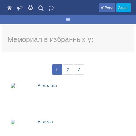
Вход
Зарег.
Мемориал в избранных у:
1
2
3
Анжелика
Анжела