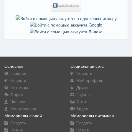
Основное
Социальная сеть
Главная
Новости
Новости
Мой профиль
Питомцы
Друзья
Форум
Группы
Часовня
Фото
Молитвослов
Видео
Мемориалы людей
Мемориалы питомцев
Создать
Создать
Новые
Новые