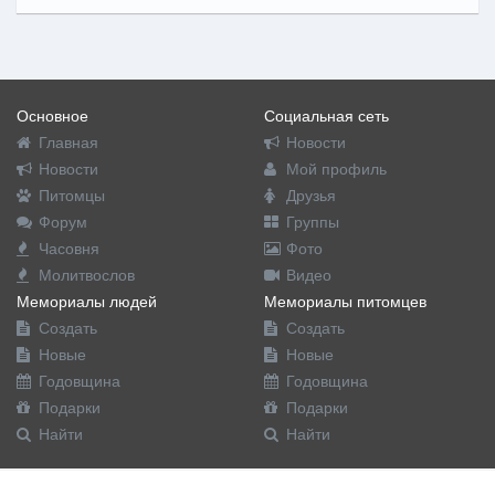
Основное
Социальная сеть
Главная
Новости
Новости
Мой профиль
Питомцы
Друзья
Форум
Группы
Часовня
Фото
Молитвослов
Видео
Мемориалы людей
Мемориалы питомцев
Создать
Создать
Новые
Новые
Годовщина
Годовщина
Подарки
Подарки
Найти
Найти